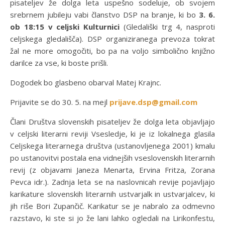
pisateljev že dolga leta uspešno sodeluje, ob svojem
srebrnem jubileju vabi članstvo DSP na branje, ki bo
3. 6.
ob 18:15 v celjski Kulturnici
(Gledališki trg 4, nasproti
celjskega gledališča). DSP organiziranega prevoza tokrat
žal ne more omogočiti, bo pa na voljo simbolično knjižno
darilce za vse, ki boste prišli.
Dogodek bo glasbeno obarval Matej Krajnc.
Prijavite se do 30. 5. na mejl
prijave.dsp@gmail.com
Člani Društva slovenskih pisateljev že dolga leta objavljajo
v celjski literarni reviji Vsesledje, ki je iz lokalnega glasila
Celjskega literarnega društva (ustanovljenega 2001) kmalu
po ustanovitvi postala ena vidnejših vseslovenskih literarnih
revij (z objavami Janeza Menarta, Ervina Fritza, Zorana
Pevca idr.). Zadnja leta se na naslovnicah revije pojavljajo
karikature slovenskih literarnih ustvarjalk in ustvarjalcev, ki
jih riše Bori Zupančič. Karikatur se je nabralo za odmevno
razstavo, ki ste si jo že lani lahko ogledali na Lirikonfestu,